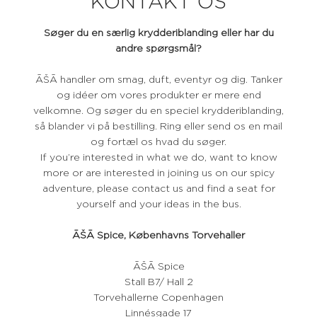
KONTAKT OS
Søger du en særlig krydderiblanding eller har du
andre spørgsmål?
ĀŠĀ handler om smag, duft, eventyr og dig. Tanker
og idéer om vores produkter er mere end
velkomne. Og søger du en speciel krydderiblanding,
så blander vi på bestilling. Ring eller send os en mail
og fortæl os hvad du søger.
If you’re interested in what we do, want to know
more or are interested in joining us on our spicy
adventure, please contact us and find a seat for
yourself and your ideas in the bus.
ĀŠĀ Spice, Københavns Torvehaller
ĀŠĀ Spice
Stall B7/ Hall 2
Torvehallerne Copenhagen
Linnésgade 17