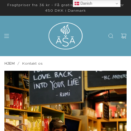
Danish
Fragtpriser fra 36 kr - Få gratis levering på ordrer over
450 DKK i Danmark
HJEM
/
Kontakt os