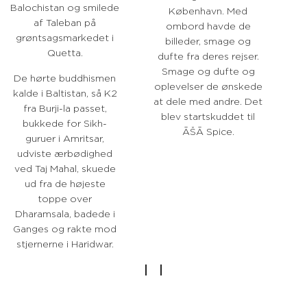
Balochistan og smilede
København. Med
af Taleban på
ombord havde de
grøntsagsmarkedet i
billeder, smage og
Quetta.
dufte fra deres rejser.
Smage og dufte og
De hørte buddhismen
oplevelser de ønskede
kalde i Baltistan, så K2
at dele med andre. Det
fra Burji-la passet,
blev startskuddet til
bukkede for Sikh-
ĀŠĀ Spice.
guruer i Amritsar,
udviste ærbødighed
ved Taj Mahal, skuede
ud fra de højeste
toppe over
Dharamsala, badede i
Ganges og rakte mod
stjernerne i Haridwar.