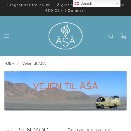
Danish
Fragtpriser fra 36 kr - Få gratis levering på ordrer over
450 DKK i Danmark
HJEM
/
Vejen til ĀŠĀ
VEJEN TIL ĀŠĀ
REJSEN MOD
De krydsede over de