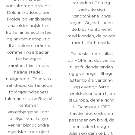
stranden i Goa og
konsulterede oraklet i
vaskede sig i
Delphi, trodsede den
vandtankene langs
iskolde og vindblæste
vejen i Gujarat, inden
anatolske højslette,
de blev genforenet
kørte langs Euphrates
med kvinden, de havde
og ankom netop i tid
mødt i Kathmandu.
til at opleve forårets
komme i Azerbadjan.
Da besluttede Julian
De besøgte
og HOPE, at det var tid
zarathustrianismens
til at fuldende cirklen
hellige steder,
og give noget tilbage.
navigerede i Teherans
Efter to års vandring
trafikkaos, de fangede
og eventyr førte
forårsjævndøgnets
forelskelsen dem hjem
fuldmåne i Now Ruz på
til Europa, denne gang
kanten af
til Danmark. HOPE
ørkenbjergene i det
havde fået endnu en
østlige Iran, fik nye
passager om bord, da
venner blandt andre
den sikkert bragte
mystiske køretøjer i
Julian og danske Liv til