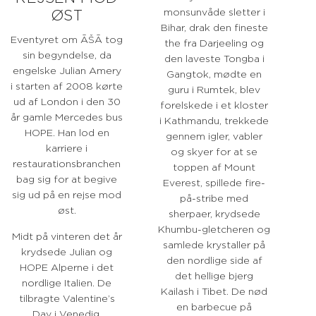
monsunvåde sletter i
ØST
Bihar, drak den fineste
Eventyret om ĀŠĀ tog
the fra Darjeeling og
sin begyndelse, da
den laveste Tongba i
engelske Julian Amery
Gangtok, mødte en
i starten af 2008 kørte
guru i Rumtek, blev
ud af London i den 30
forelskede i et kloster
år gamle Mercedes bus
i Kathmandu, trekkede
HOPE. Han lod en
gennem igler, vabler
karriere i
og skyer for at se
restaurationsbranchen
toppen af Mount
bag sig for at begive
Everest, spillede fire-
sig ud på en rejse mod
på-stribe med
øst.
sherpaer, krydsede
Khumbu-gletcheren og
Midt på vinteren det år
samlede krystaller på
krydsede Julian og
den nordlige side af
HOPE Alperne i det
det hellige bjerg
nordlige Italien. De
Kailash i Tibet. De nød
tilbragte Valentine’s
en barbecue på
Day i Venedig,