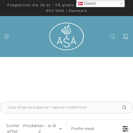
Danish
Fragtpriser fra 36 kr - Få gratis levering på ordrer over
450 DKK i Danmark
Sorter
Produkter - A til
Forfin med
efter:
Z