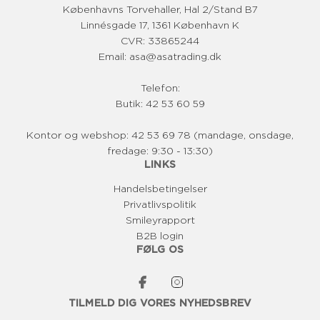
R
K
5
,
I
I
Københavns Torvehaller, Hal 2/Stand B7
R
,
0
C
C
Linnésgade 17, 1361 København K
0
0
E
E
CVR: 33865244
0
K
4
4
Email: asa@asatrading.dk
K
R
5
5
R
,
,
Telefon:
0
0
0
0
Butik: 42 53 60 59
K
K
R
R
Kontor og webshop: 42 53 69 78 (mandage, onsdage,
fredage: 9:30 - 13:30)
LINKS
Handelsbetingelser
Privatlivspolitik
Smileyrapport
B2B login
FØLG OS
TILMELD DIG VORES NYHEDSBREV