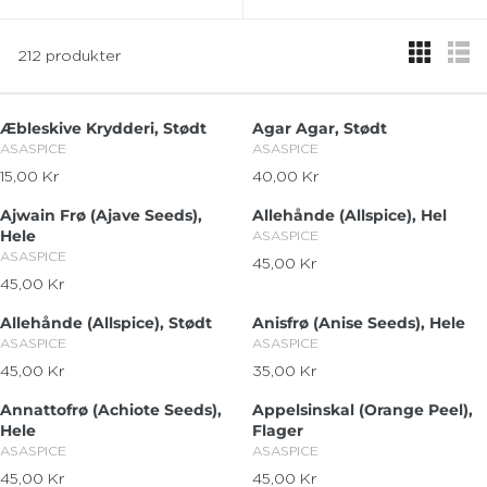
212 produkter
Æbleskive Krydderi, Stødt
Agar Agar, Stødt
V
V
ASASPICE
ASASPICE
E
E
15,00 Kr
40,00 Kr
R
R
N
N
E
E
D
D
Ajwain Frø (Ajave Seeds),
Allehånde (Allspice), Hel
O
G
O
G
Hele
V
ASASPICE
R
R
U
U
E
V
ASASPICE
45,00 Kr
:
:
L
L
R
N
E
45,00 Kr
A
A
R
E
D
N
R
R
E
O
G
D
Allehånde (Allspice), Stødt
Anisfrø (Anise Seeds), Hele
P
P
R
O
G
U
V
V
ASASPICE
ASASPICE
R
R
:
R
U
L
E
E
I
45,00 Kr
I
35,00 Kr
:
L
A
R
R
N
N
C
C
A
R
E
E
D
D
Annattofrø (Achiote Seeds),
Appelsinskal (Orange Peel),
E
E
R
P
O
G
O
G
Hele
Flager
1
4
P
R
R
R
U
U
V
V
ASASPICE
ASASPICE
5
0
R
I
:
:
L
L
E
E
,
,
I
45,00 Kr
C
45,00 Kr
A
A