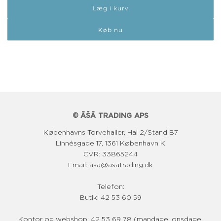
Læg i kurv
r
m
Køb nu
a
l
p
r
i
© ĀŠĀ TRADING APS
s
Københavns Torvehaller, Hal 2/Stand B7
Linnésgade 17, 1361 København K
CVR: 33865244
Email: asa@asatrading.dk
Telefon:
Butik: 42 53 60 59
Kontor og webshop: 42 53 69 78 (mandage, onsdage,