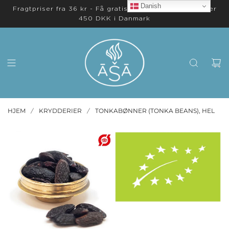
Danish
Fragtpriser fra 36 kr - Få gratis levering på ordrer over
450 DKK i Danmark
HJEM
KRYDDERIER
TONKABØNNER (TONKA BEANS), HEL
/
/