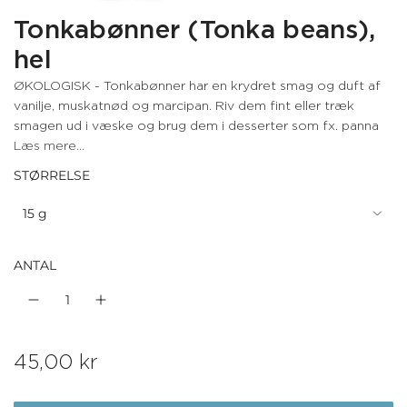
Tonkabønner (Tonka beans),
hel
ØKOLOGISK - Tonkabønner har en krydret smag og duft af
vanilje, muskatnød og marcipan. Riv dem fint eller træk
smagen ud i væske og brug dem i desserter som fx. panna
Læs mere...
STØRRELSE
15 g
ANTAL
N
45,00 kr
o