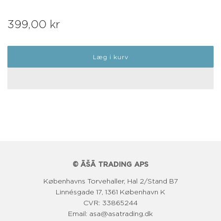
N
399,00 kr
o
Læg i kurv
r
m
a
l
p
r
i
© ĀŠĀ TRADING APS
s
Københavns Torvehaller, Hal 2/Stand B7
Linnésgade 17, 1361 København K
CVR: 33865244
Email: asa@asatrading.dk