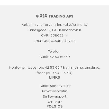
r
i
© ĀŠĀ TRADING APS
s
Københavns Torvehaller, Hal 2/Stand B7
Linnésgade 17, 1361 København K
CVR: 33865244
Email: asa@asatrading.dk
Telefon:
Butik: 42 53 60 59
Kontor og webshop: 42 53 69 78 (mandage, onsdage,
fredage: 9:30 - 13:30)
LINKS
Handelsbetingelser
Privatlivspolitik
Smileyrapport
B2B login
FØLG OS