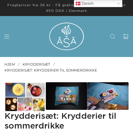
Danish
Fragtpriser fra 36 kr - Få gratis levering på ordrer over
450 DKK i Danmark
HJEM
KRYDDERISÆT
/
/
KRYDDERISÆT: KRYDDERIER TIL SOMMERDRIKKE
Krydderisæt: Krydderier til
sommerdrikke