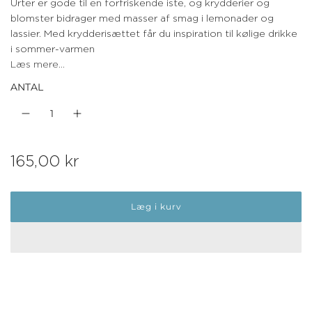
Urter er gode til en forfriskende iste, og krydderier og
blomster bidrager med masser af smag i lemonader og
lassier. Med krydderisættet får du inspiration til kølige drikke
i sommer-varmen
Læs mere...
ANTAL
N
165,00 kr
o
Læg i kurv
r
m
a
l
p