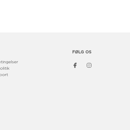
p
r
i
s
FØLG OS
tingelser
olitik
port