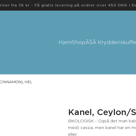
riser fra 36 kr - Få gratis levering på ordrer over 450 DKK i 
Hjem
Shop
ĀŠĀ Krydderiskuffe
(CINNAMON), HEL
Kanel, Ceylon/S
ØKOLOGISK - Også det man kalder
med) cassia, men kanel har en me
eller