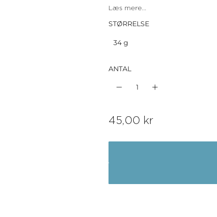
Læs mere...
STØRRELSE
34 g
ANTAL
N
45,00 kr
o
r
m
a
l