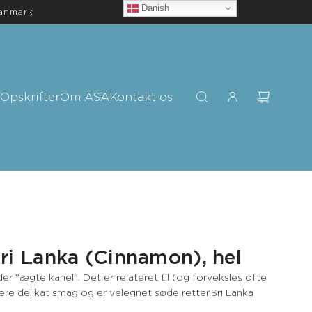
Danish
Danmark
Opskrifter
Om ĀŠĀ
Kontakt os
ri Lanka (Cinnamon), hel
 "ægte kanel". Det er relateret til (og forveksles ofte
re delikat smag og er velegnet søde retter.Sri Lanka