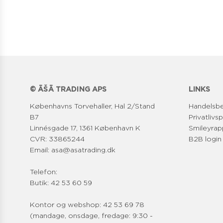
© ĀŠĀ TRADING APS
LINKS
Københavns Torvehaller, Hal 2/Stand
Handelsbe
B7
Privatlivsp
Linnésgade 17, 1361 København K
Smileyrap
CVR: 33865244
B2B login
Email: asa@asatrading.dk
Telefon:
Butik: 42 53 60 59
Kontor og webshop: 42 53 69 78
(mandage, onsdage, fredage: 9:30 -