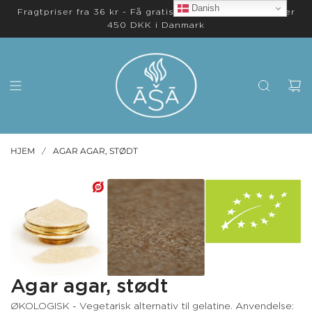
Danish
Fragtpriser fra 36 kr - Få gratis levering på ordrer over
450 DKK i Danmark
HJEM
AGAR AGAR, STØDT
/
Agar agar, stødt
ØKOLOGISK - Vegetarisk alternativ til gelatine. Anvendelse: