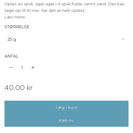
Opløs en spsk. agar agar i 4 spsk fulde varmt vand. Det kan
tage op til 10 min. før det er helt opløst.
Læs mere...
STØRRELSE
25 g
ANTAL
N
40,00 kr
o
Læg i kurv
r
m
Køb nu
a