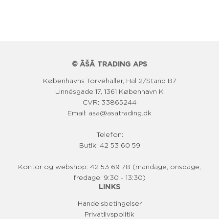
l
p
r
i
© ĀŠĀ TRADING APS
s
Københavns Torvehaller, Hal 2/Stand B7
Linnésgade 17, 1361 København K
CVR: 33865244
Email: asa@asatrading.dk
Telefon:
Butik: 42 53 60 59
Kontor og webshop: 42 53 69 78 (mandage, onsdage,
fredage: 9:30 - 13:30)
LINKS
Handelsbetingelser
Privatlivspolitik