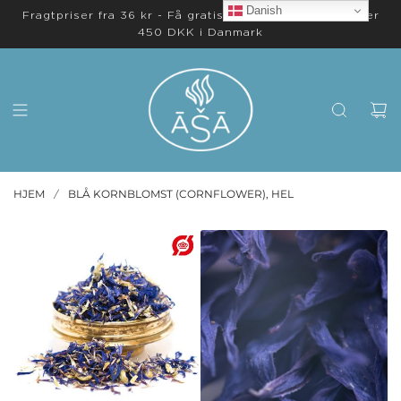
Danish
Fragtpriser fra 36 kr - Få gratis levering på ordrer over
450 DKK i Danmark
HJEM
BLÅ KORNBLOMST (CORNFLOWER), HEL
/