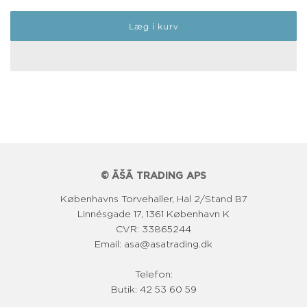
o
Læg i kurv
r
m
a
l
p
r
i
© ĀŠĀ TRADING APS
s
Københavns Torvehaller, Hal 2/Stand B7
Linnésgade 17, 1361 København K
CVR: 33865244
Email: asa@asatrading.dk
Telefon:
Butik: 42 53 60 59