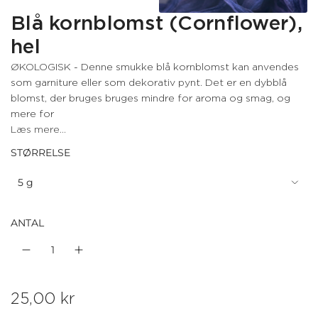
Blå kornblomst (Cornflower),
hel
ØKOLOGISK - Denne smukke blå kornblomst kan anvendes
som garniture eller som dekorativ pynt. Det er en dybblå
blomst, der bruges bruges mindre for aroma og smag, og
mere for
Læs mere...
STØRRELSE
5 g
ANTAL
N
25,00 kr