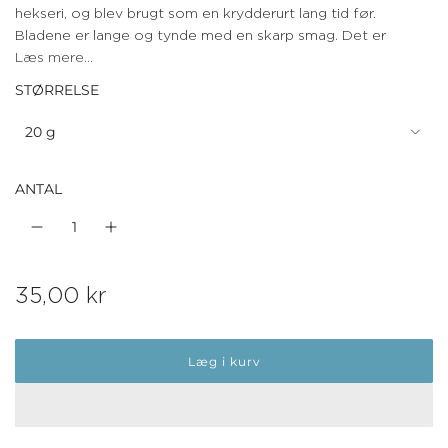
hekseri, og blev brugt som en krydderurt lang tid før.
Bladene er lange og tynde med en skarp smag. Det er
Læs mere...
STØRRELSE
20 g
ANTAL
N
35,00 kr
o
Læg i kurv
r
m
a