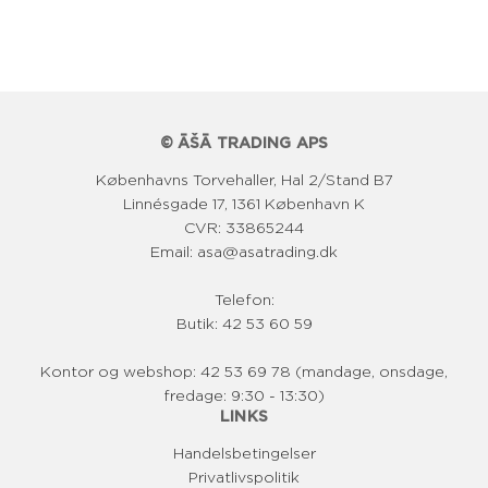
l
p
r
i
© ĀŠĀ TRADING APS
s
Københavns Torvehaller, Hal 2/Stand B7
Linnésgade 17, 1361 København K
CVR: 33865244
Email: asa@asatrading.dk
Telefon:
Butik: 42 53 60 59
Kontor og webshop: 42 53 69 78 (mandage, onsdage,
fredage: 9:30 - 13:30)
LINKS
Handelsbetingelser
Privatlivspolitik