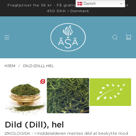
Danish
Fragtpriser fra 36 kr - Få gratis levering på ordrer over
450 DKK i Danmark
HJEM
DILD (DILL), HEL
/
Dild (Dill), hel
ØKOLOGISK - I middelalderen mentes dild at beskytte mod