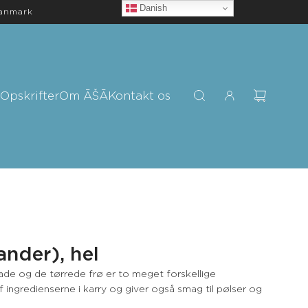
Danish
Danmark
Opskrifter
Om ĀŠĀ
Kontakt os
ander), hel
de og de tørrede frø er to meget forskellige
 ingredienserne i karry og giver også smag til pølser og