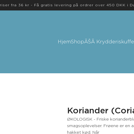
riser fra 36 kr - Få gratis levering på ordrer over 450 DKK i 
Hjem
Shop
ĀŠĀ Krydderiskuffe
Koriander (Cori
ØKOLOGISK - Friske korianderbla
smagsoplevelser. Frøene er en af
hakket kød. Når