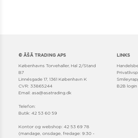
© ĀŠĀ TRADING APS
LINKS
Københavns Torvehaller, Hal 2/Stand
Handelsbe
B7
Privatlivsp
Linnésgade 17, 1361 København K
Smileyrap
CVR: 33865244
B2B login
Email: asa@asatrading.dk
Telefon:
Butik: 42 53 60 59
Kontor og webshop: 42 53 69 78
(mandage, onsdage, fredage: 9:30 -