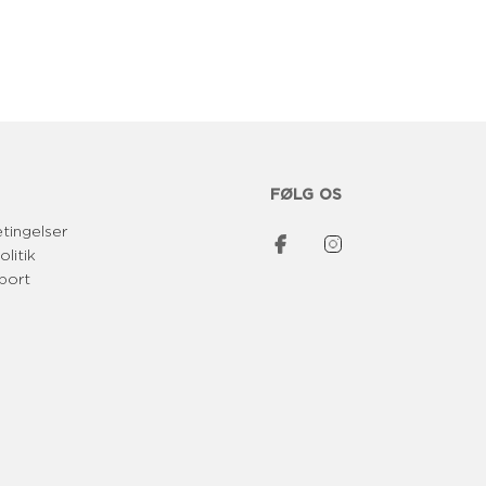
p
r
i
s
FØLG OS
tingelser
olitik
port