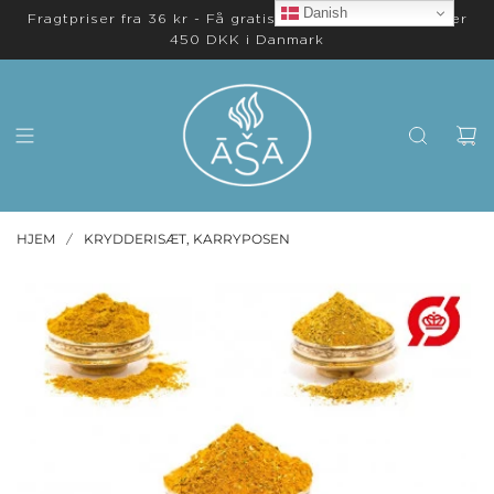
Danish
Fragtpriser fra 36 kr - Få gratis levering på ordrer over
450 DKK i Danmark
HJEM
KRYDDERISÆT, KARRYPOSEN
/