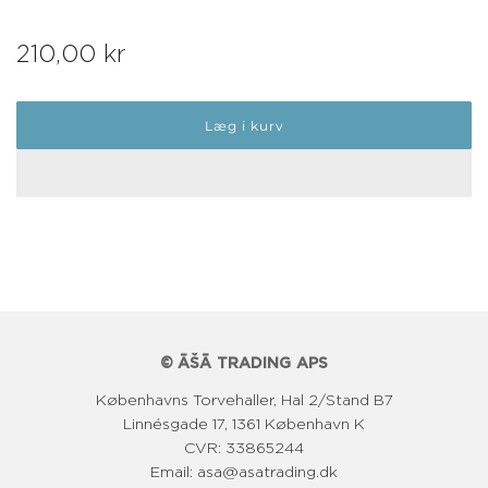
N
210,00 kr
o
Læg i kurv
r
m
a
l
p
r
i
© ĀŠĀ TRADING APS
s
Københavns Torvehaller, Hal 2/Stand B7
Linnésgade 17, 1361 København K
CVR: 33865244
Email: asa@asatrading.dk