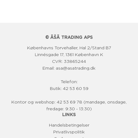
l
p
r
i
© ĀŠĀ TRADING APS
s
Københavns Torvehaller, Hal 2/Stand B7
Linnésgade 17, 1361 København K
CVR: 33865244
Email: asa@asatrading.dk
Telefon:
Butik: 42 53 60 59
Kontor og webshop: 42 53 69 78 (mandage, onsdage,
fredage: 9:30 - 13:30)
LINKS
Handelsbetingelser
Privatlivspolitik