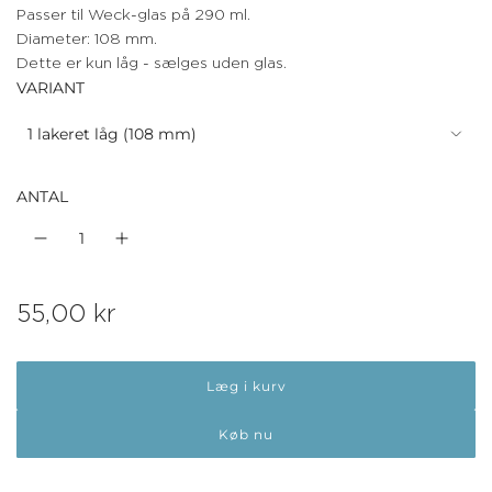
Passer til Weck-glas på 290 ml.
Diameter: 108 mm.
Dette er kun låg - sælges uden glas.
VARIANT
1 lakeret låg (108 mm)
ANTAL
N
55,00 kr
o
Læg i kurv
r
m
Køb nu
a