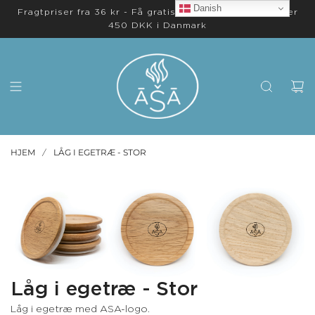
Danish
Fragtpriser fra 36 kr - Få gratis levering på ordrer over
450 DKK i Danmark
HJEM
LÅG I EGETRÆ - STOR
/
Låg i egetræ - Stor
Låg i egetræ med ASA-logo.