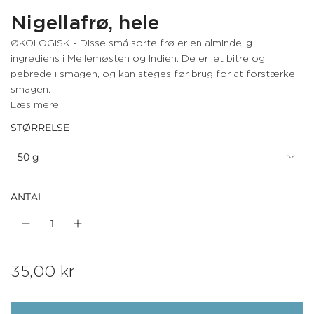
Nigellafrø, hele
ØKOLOGISK - Disse små sorte frø er en almindelig
ingrediens i Mellemøsten og Indien. De er let bitre og
pebrede i smagen, og kan steges før brug for at forstærke
smagen.
Læs mere...
STØRRELSE
50 g
ANTAL
N
35,00 kr
o