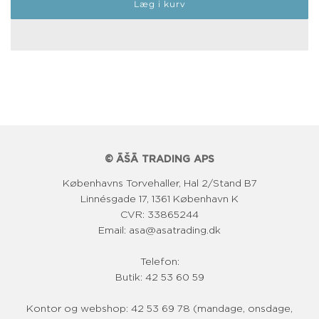
Læg i kurv
r
m
a
l
p
r
i
© ĀŠĀ TRADING APS
s
Københavns Torvehaller, Hal 2/Stand B7
Linnésgade 17, 1361 København K
CVR: 33865244
Email: asa@asatrading.dk
Telefon:
Butik: 42 53 60 59
Kontor og webshop: 42 53 69 78 (mandage, onsdage,