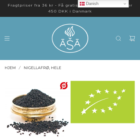
Danish
Fragtpriser fra 36 kr - Få gratis levering på ordrer over
450 DKK i Danmark
HJEM
NIGELLAFRØ, HELE
/