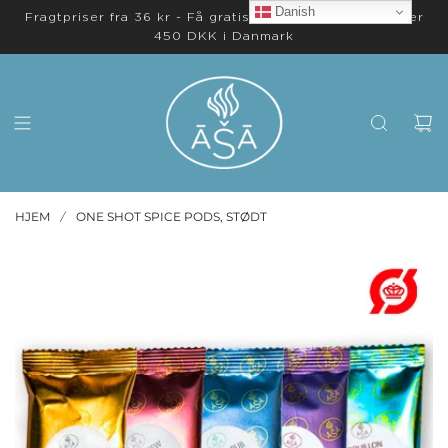
Danish
Fragtpriser fra 36 kr - Få gratis levering på ordrer over
450 DKK i Danmark
HJEM
ONE SHOT SPICE PODS, STØDT
/