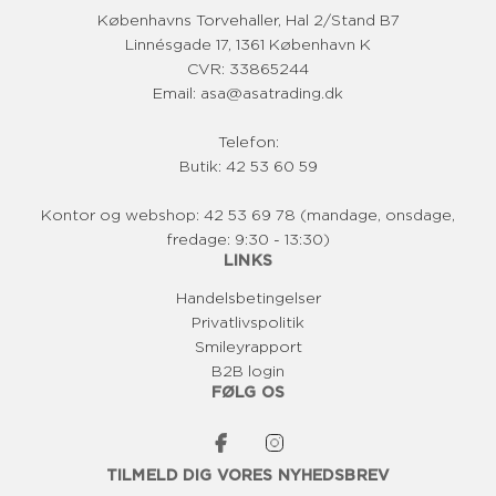
s
Københavns Torvehaller, Hal 2/Stand B7
Linnésgade 17, 1361 København K
CVR: 33865244
Email: asa@asatrading.dk
Telefon:
Butik: 42 53 60 59
Kontor og webshop: 42 53 69 78 (mandage, onsdage,
fredage: 9:30 - 13:30)
LINKS
Handelsbetingelser
Privatlivspolitik
Smileyrapport
B2B login
FØLG OS
TILMELD DIG VORES NYHEDSBREV