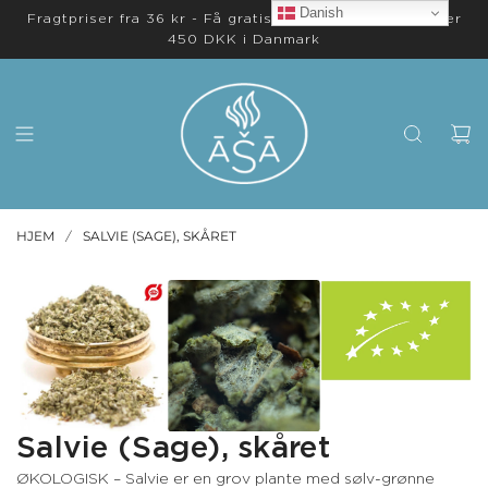
Danish
Fragtpriser fra 36 kr - Få gratis levering på ordrer over
450 DKK i Danmark
HJEM
SALVIE (SAGE), SKÅRET
/
Salvie (Sage), skåret
ØKOLOGISK – Salvie er en grov plante med sølv-grønne