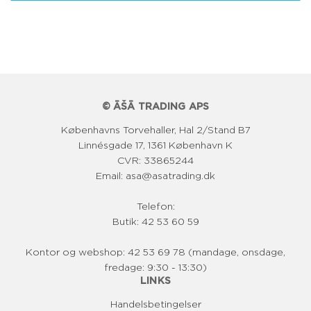
a
l
p
r
i
© ĀŠĀ TRADING APS
s
Københavns Torvehaller, Hal 2/Stand B7
Linnésgade 17, 1361 København K
CVR: 33865244
Email: asa@asatrading.dk
Telefon:
Butik: 42 53 60 59
Kontor og webshop: 42 53 69 78 (mandage, onsdage,
fredage: 9:30 - 13:30)
LINKS
Handelsbetingelser