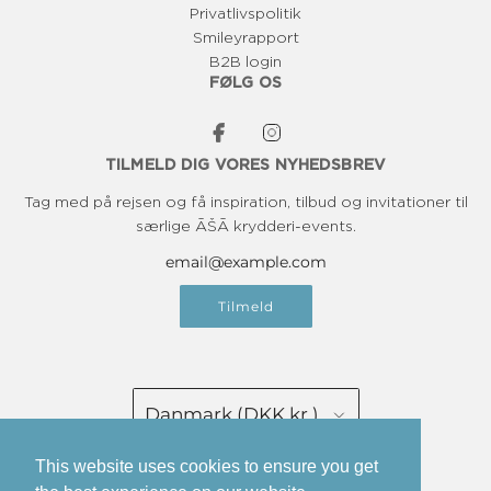
Privatlivspolitik
Smileyrapport
B2B login
FØLG OS
TILMELD DIG VORES NYHEDSBREV
Tag med på rejsen og få inspiration, tilbud og invitationer til
særlige ĀŠĀ krydderi-events.
Tilmeld
Danmark (DKK kr.)
This website uses cookies to ensure you get
Dansk