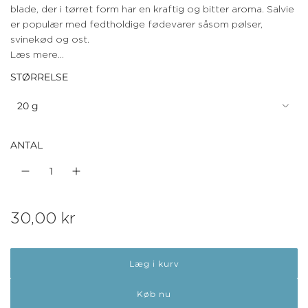
blade, der i tørret form har en kraftig og bitter aroma. Salvie
er populær med fedtholdige fødevarer såsom pølser,
svinekød og ost.
Læs mere...
STØRRELSE
20 g
ANTAL
N
30,00 kr
o
Læg i kurv
r
m
Køb nu