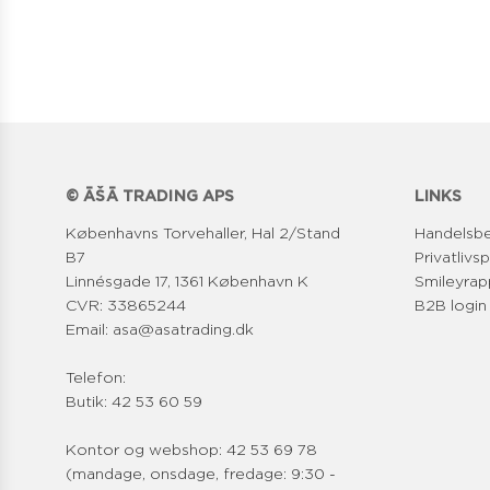
© ĀŠĀ TRADING APS
LINKS
Københavns Torvehaller, Hal 2/Stand
Handelsbe
B7
Privatlivsp
Linnésgade 17, 1361 København K
Smileyrap
CVR: 33865244
B2B login
Email: asa@asatrading.dk
Telefon:
Butik: 42 53 60 59
Kontor og webshop: 42 53 69 78
(mandage, onsdage, fredage: 9:30 -