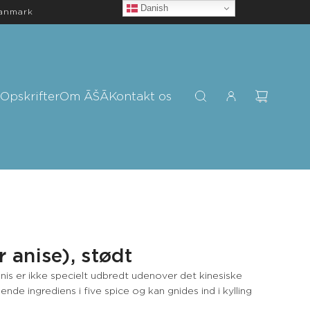
Danish
Danmark
Opskrifter
Om ĀŠĀ
Kontakt os
r anise), stødt
is er ikke specielt udbredt udenover det kinesiske
de ingrediens i five spice og kan gnides ind i kylling