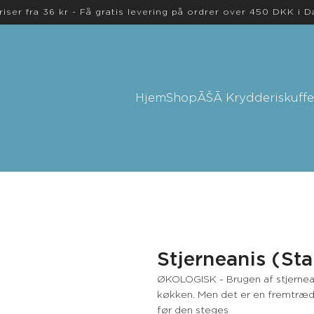
riser fra 36 kr - Få gratis levering på ordrer over 450 DKK i 
Hjem
Shop
ĀŠĀ Krydderiskuffe
Stjerneanis (Sta
ØKOLOGISK - Brugen af stjernean
køkken. Men det er en fremtræden
før den steges