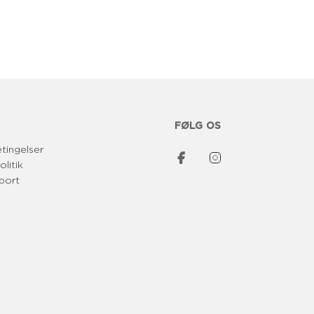
p
r
i
s
FØLG OS
tingelser
olitik
port