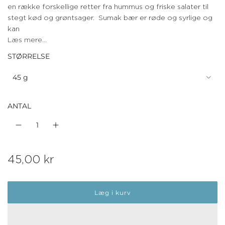
en række forskellige retter fra hummus og friske salater til
stegt kød og grøntsager. Sumak bær er røde og syrlige og
kan
Læs mere...
STØRRELSE
45 g
ANTAL
N
45,00 kr
o
Læg i kurv
r
m