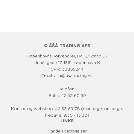
a
l
p
r
i
© ĀŠĀ TRADING APS
s
Københavns Torvehaller, Hal 2/Stand B7
Linnésgade 17, 1361 København K
CVR: 33865244
Email: asa@asatrading.dk
Telefon:
Butik: 42 53 60 59
Kontor og webshop: 42 53 69 78 (mandage, onsdage,
fredage: 9:30 - 13:30)
LINKS
Handelsbetingelser