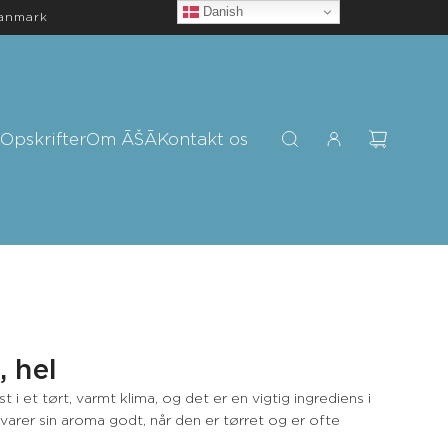
Danish
Danmark
Opskrifter
Om ĀŠĀ
Kontakt os
 hel
 et tørt, varmt klima, og det er en vigtig ingrediens i
arer sin aroma godt, når den er tørret og er ofte