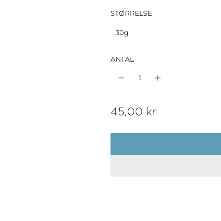
STØRRELSE
30g
ANTAL
N
45,00 kr
o
r
m
a
l
p