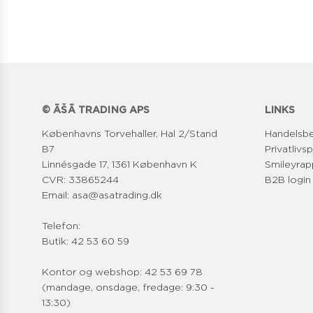
© ĀŠĀ TRADING APS
LINKS
Københavns Torvehaller, Hal 2/Stand
Handelsbe
B7
Privatlivsp
Linnésgade 17, 1361 København K
Smileyrap
CVR: 33865244
B2B login
Email: asa@asatrading.dk
Telefon:
Butik: 42 53 60 59
Kontor og webshop: 42 53 69 78
(mandage, onsdage, fredage: 9:30 -
13:30)