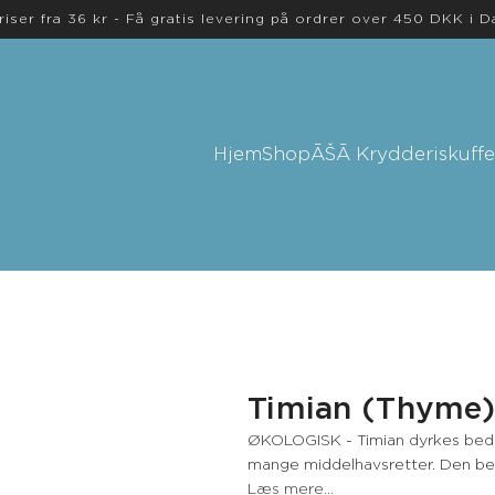
riser fra 36 kr - Få gratis levering på ordrer over 450 DKK i 
Hjem
Shop
ĀŠĀ Krydderiskuffe
Timian (Thyme),
ØKOLOGISK - Timian dyrkes bedst i
mange middelhavsretter. Den bev
Læs mere...