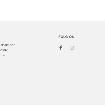
r
i
s
FØLG OS
tingelser
olitik
port