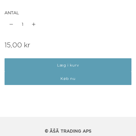
ANTAL
N
15,00 kr
o
Læg i kurv
r
m
Køb nu
a
l
p
r
i
© ĀŠĀ TRADING APS