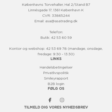
s
Københavns Torvehaller, Hal 2/Stand B7
Linnésgade 17, 1361 København K
CVR: 33865244
Email: asa@asatrading.dk
Telefon:
Butik: 42 53 60 59
Kontor og webshop: 42 53 69 78 (mandage, onsdage,
fredage: 9:30 - 13:30)
LINKS
Handelsbetingelser
Privatlivspolitik
Smileyrapport
B2B login
FØLG OS
TILMELD DIG VORES NYHEDSBREV