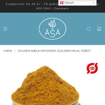
Danish
Fragtpriser fra 36 kr - Få gratis levering på ordrer over
450 DKK i Danmark
HJEM
GYLDEN MÆLK KRYDDERI (GOLDEN MILK), STØDT
/