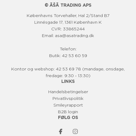
i
© ĀŠĀ TRADING APS
s
Københavns Torvehaller, Hal 2/Stand B7
Linnésgade 17, 1361 København K
CVR: 33865244
Email: asa@asatrading.dk
Telefon:
Butik: 42 53 60 59
Kontor og webshop: 42 53 69 78 (mandage, onsdage,
fredage: 9:30 - 13:30)
LINKS
Handelsbetingelser
Privatlivspolitik
Smileyrapport
B2B login
FØLG OS