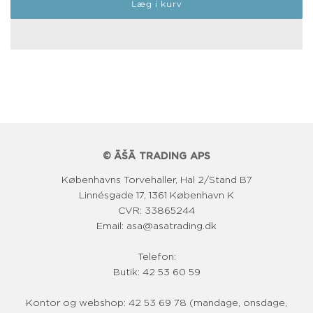
Læg i kurv
r
m
a
l
p
r
i
© ĀŠĀ TRADING APS
s
Københavns Torvehaller, Hal 2/Stand B7
Linnésgade 17, 1361 København K
CVR: 33865244
Email: asa@asatrading.dk
Telefon:
Butik: 42 53 60 59
Kontor og webshop: 42 53 69 78 (mandage, onsdage,