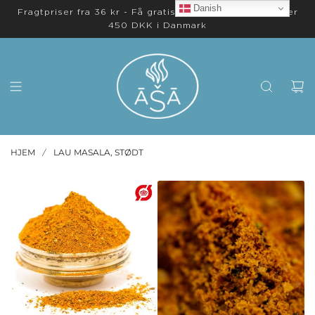
Danish
Fragtpriser fra 36 kr - Få gratis levering på ordrer over
450 DKK i Danmark
HJEM
LAU MASALA, STØDT
/