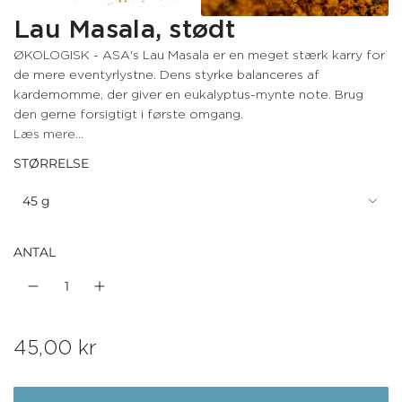
Lau Masala, stødt
ØKOLOGISK - ASA's Lau Masala er en meget stærk karry for
de mere eventyrlystne. Dens styrke balanceres af
kardemomme, der giver en eukalyptus-mynte note. Brug
den gerne forsigtigt i første omgang.
Læs mere...
STØRRELSE
45 g
ANTAL
N
45,00 kr
o