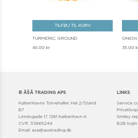
TILFØJ TIL KURV
TURMERIC, GROUND
ONION
45.00 kr
35.00 k
© ĀŠĀ TRADING APS
LINKS
Københavns Torvehaller, Hal 2/Stand
Service c
B7
Privatlivsp
Linnésgade 17, 1361 København K
Smiley re
CVR: 33865244
B2B login
Email: asa@asatrading.dk