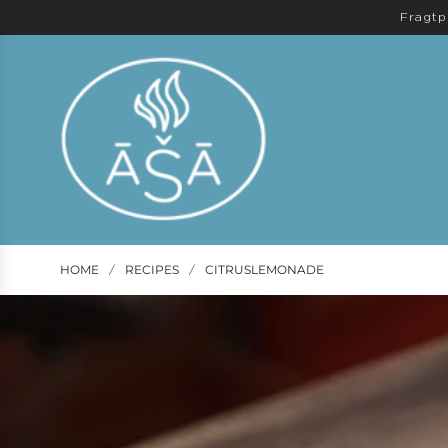
Fragtp
HOME
RECIPES
CITRUSLEMONADE
/
/