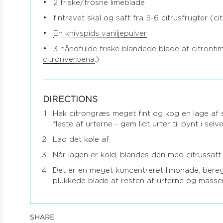
2 friske/frosne limeblade
fintrevet skal og saft fra 5-6 citrusfrugter (c
En knivspids vaniljepulver
3 håndfulde friske blandede blade af citronti
citronverbena
.)
DIRECTIONS
Hak citrongræs meget fint og kog en lage af 
fleste af urterne - gem lidt urter til pynt i sel
Lad det køle af.
Når lagen er kold, blandes den med citrussaft.
Det er en meget koncentreret limonade, beregne
plukkede blade af resten af urterne og masser
SHARE