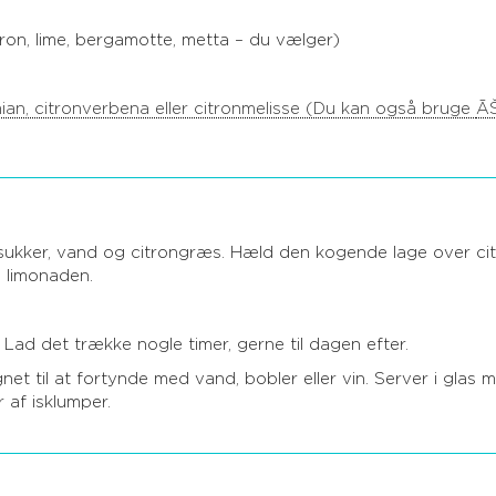
itron, lime, bergamotte, metta – du vælger)
mian, citronverbena eller citronmelisse (Du kan også bruge
ĀŠ
sukker, vand og citrongræs. Hæld den kogende lage over cit
ve limonaden.
 Lad det trække nogle timer, gerne til dagen efter.
t til at fortynde med vand, bobler eller vin. Server i glas m
 af isklumper.