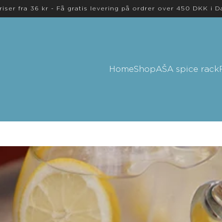
riser fra 36 kr - Få gratis levering på ordrer over 450 DKK i 
Home
Shop
AŠA spice rack