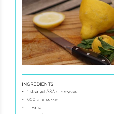
INGREDIENTS
1 stængel ĀŠĀ citrongræs
600 g rørsukker
1 l vand