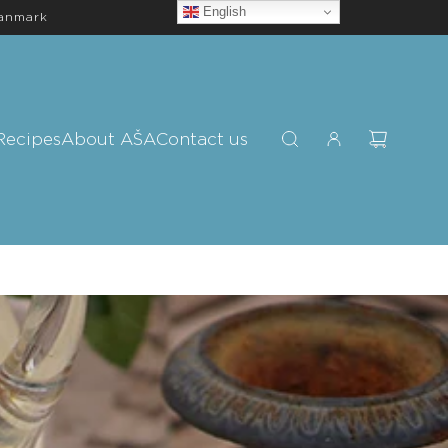
English
Danmark
Recipes
About AŠA
Contact us