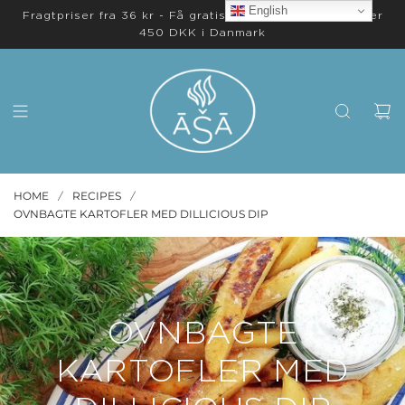
English
Fragtpriser fra 36 kr - Få gratis levering på ordrer over
450 DKK i Danmark
HOME
RECIPES
/
/
OVNBAGTE KARTOFLER MED DILLICIOUS DIP
OVNBAGTE
KARTOFLER MED