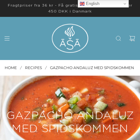
English
Fragtpriser fra 36 kr - Få gratis levering på ordrer over
450 DKK i Danmark
HOME
RECIPES
GAZPACHO ANDALUZ MED SPIDSKOMMEN
/
/
GAZPACHO ANDALUZ
MED SPIDSKOMMEN