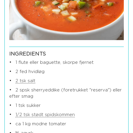
INGREDIENTS
1 flute eller baguette, skorpe fjernet
2 fed hvidløg
2 tsk salt
2 spsk sherryeddike (foretrukket "reserva") eller
efter smag
1 tsk sukker
1/2 tsk stødt spidskommen
ca 1 kg modne tomater