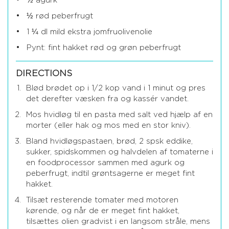
½ agurk
½ rød peberfrugt
1 ¼ dl mild ekstra jomfruolivenolie
Pynt: fint hakket rød og grøn peberfrugt
DIRECTIONS
Blød brødet op i 1/2 kop vand i 1 minut og pres
det derefter væsken fra og kassér vandet.
Mos hvidløg til en pasta med salt ved hjælp af en
morter (eller hak og mos med en stor kniv).
Bland hvidløgspastaen, brød, 2 spsk eddike,
sukker, spidskommen og halvdelen af tomaterne i
en foodprocessor sammen med agurk og
peberfrugt, indtil grøntsagerne er meget fint
hakket.
Tilsæt resterende tomater med motoren
kørende, og når de er meget fint hakket,
tilsættes olien gradvist i en langsom stråle, mens