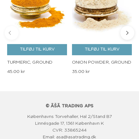
TILFØJ TIL KURV
TILFØJ TIL KURV
TURMERIC, GROUND
ONION POWDER, GROUND
45.00 kr
35.00 kr
© ĀŠĀ TRADING APS
Københavns Torvehaller, Hal 2/Stand B7
Linnésgade 17, 1361 København K
CVR: 33865244
Email: asa@asatrading.dk