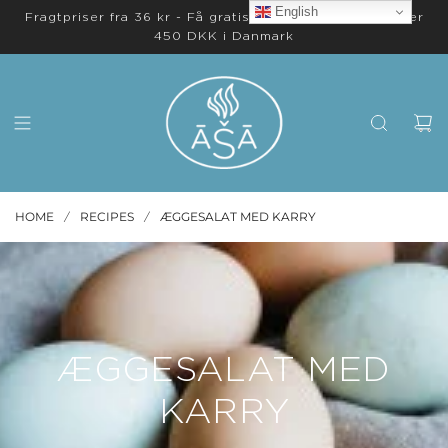
English
Fragtpriser fra 36 kr - Få gratis levering på ordrer over
450 DKK i Danmark
HOME
RECIPES
ÆGGESALAT MED KARRY
/
/
ÆGGESALAT MED
KARRY