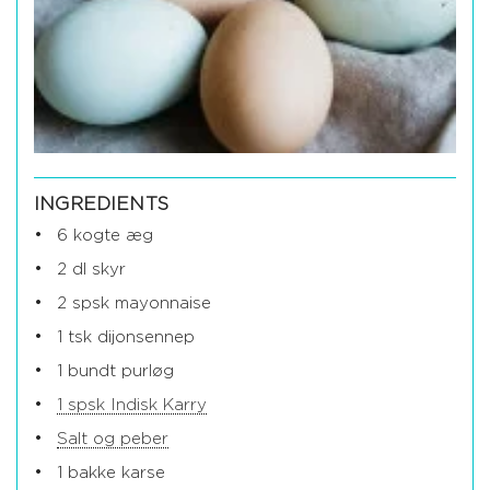
INGREDIENTS
6 kogte æg
2 dl skyr
2 spsk mayonnaise
1 tsk dijonsennep
1 bundt purløg
1 spsk Indisk Karry
Salt og peber
1 bakke karse