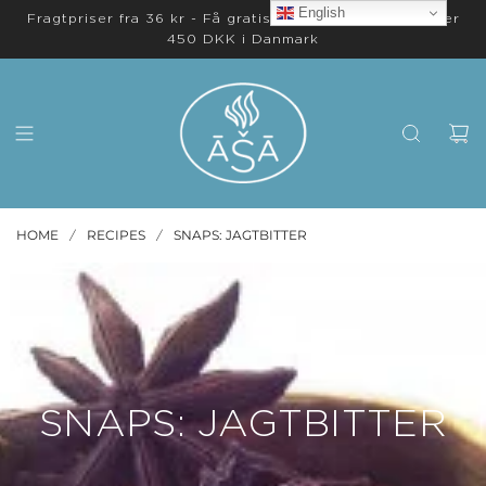
English
Fragtpriser fra 36 kr - Få gratis levering på ordrer over
450 DKK i Danmark
HOME
RECIPES
SNAPS: JAGTBITTER
/
/
SNAPS: JAGTBITTER