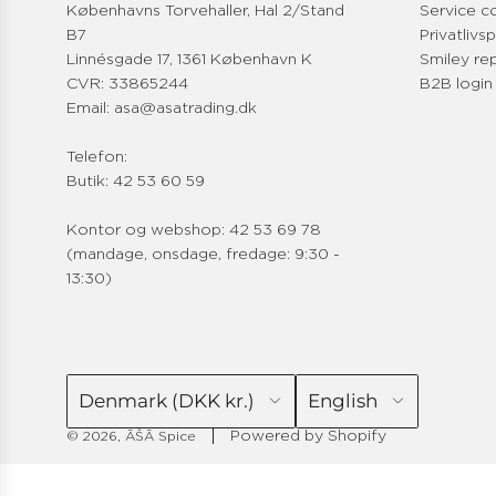
Københavns Torvehaller, Hal 2/Stand
Service c
B7
Privatlivsp
Linnésgade 17, 1361 København K
Smiley re
CVR: 33865244
B2B login
Email: asa@asatrading.dk
Telefon:
Butik: 42 53 60 59
Kontor og webshop: 42 53 69 78
(mandage, onsdage, fredage: 9:30 -
13:30)
Denmark (DKK kr.)
English
Powered by Shopify
© 2026, ĀŠĀ Spice