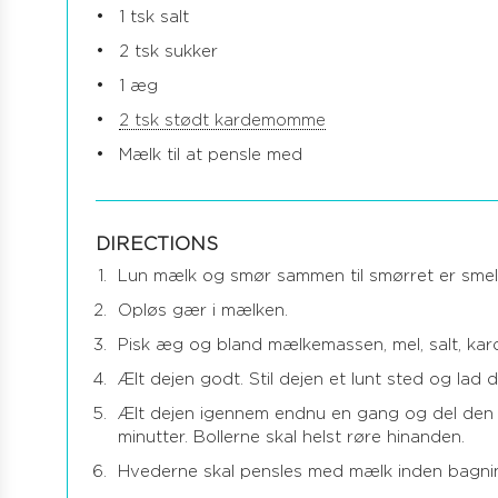
1 tsk salt
2 tsk sukker
1 æg
2 tsk stødt kardemomme
Mælk til at pensle med
DIRECTIONS
Lun mælk og smør sammen til smørret er smel
Opløs gær i mælken.
Pisk æg og bland mælkemassen, mel, salt, ka
Ælt dejen godt. Stil dejen et lunt sted og lad d
Ælt dejen igennem endnu en gang og del den i
minutter. Bollerne skal helst røre hinanden.
Hvederne skal pensles med mælk inden bagni