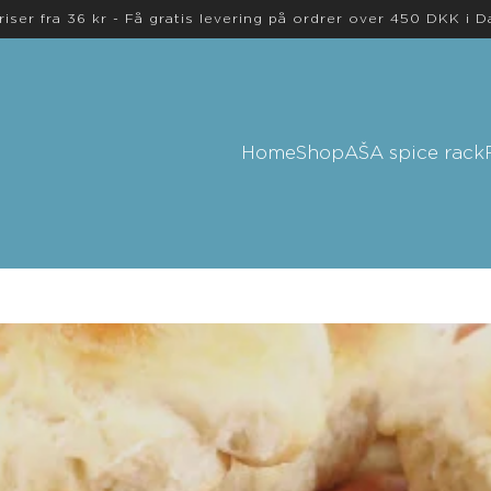
riser fra 36 kr - Få gratis levering på ordrer over 450 DKK i 
Home
Shop
AŠA spice rack