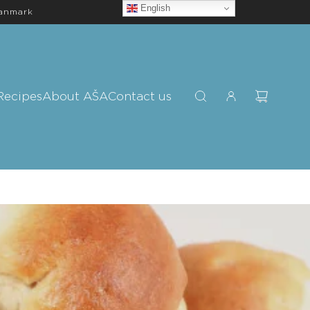
English
Danmark
Recipes
About AŠA
Contact us