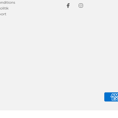
onditions
olitik
port