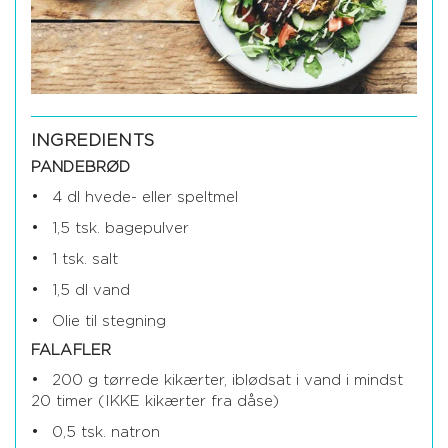
INGREDIENTS
PANDEBRØD
4 dl hvede- eller speltmel
1,5 tsk. bagepulver
1 tsk. salt
1,5 dl vand
Olie til stegning
FALAFLER
200 g tørrede kikærter, iblødsat i vand i mindst
20 timer (IKKE kikærter fra dåse)
0,5 tsk. natron