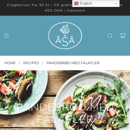
English
Fragtpriser fra 36 kr - Få gratis levering på ordrer over
450 DKK i Danmark
HOME
RECIPES
PANDEBRØD MED FALAFLER
/
/
PANDEBRØD MED
FALAFLER