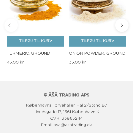
TILFØJ TIL KURV
TILFØJ TIL KURV
TURMERIC, GROUND
ONION POWDER, GROUND
45.00 kr
35.00 kr
© ĀŠĀ TRADING APS
Københavns Torvehaller, Hal 2/Stand B7
Linnésgade 17, 1361 København K
CVR: 33865244
Email: asa@asatrading.dk