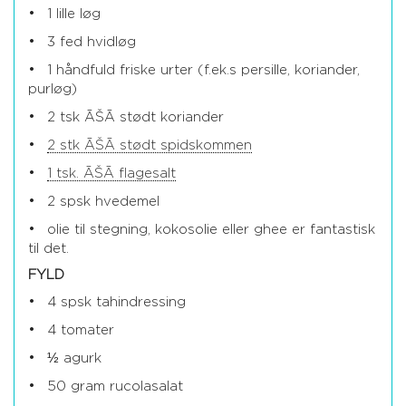
1 lille løg
3 fed hvidløg
1 håndfuld friske urter (f.ek.s persille, koriander,
purløg)
2 tsk ĀŠĀ stødt koriander
2 stk ĀŠĀ stødt spidskommen
1 tsk. ĀŠĀ flagesalt
2 spsk hvedemel
olie til stegning, kokosolie eller ghee er fantastisk
til det.
FYLD
4 spsk tahindressing
4 tomater
½ agurk
50 gram rucolasalat