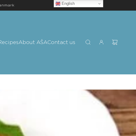
English
Danmark
Recipes
About AŠA
Contact us