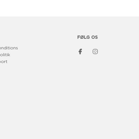
FØLG OS
onditions
olitik
port