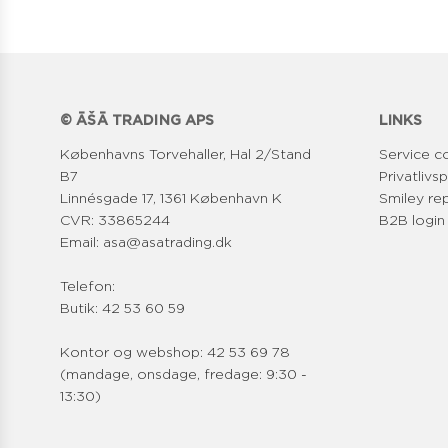
© ĀŠĀ TRADING APS
LINKS
Københavns Torvehaller, Hal 2/Stand
Service c
B7
Privatlivsp
Linnésgade 17, 1361 København K
Smiley re
CVR: 33865244
B2B login
Email: asa@asatrading.dk
Telefon:
Butik: 42 53 60 59
Kontor og webshop: 42 53 69 78
(mandage, onsdage, fredage: 9:30 -
13:30)