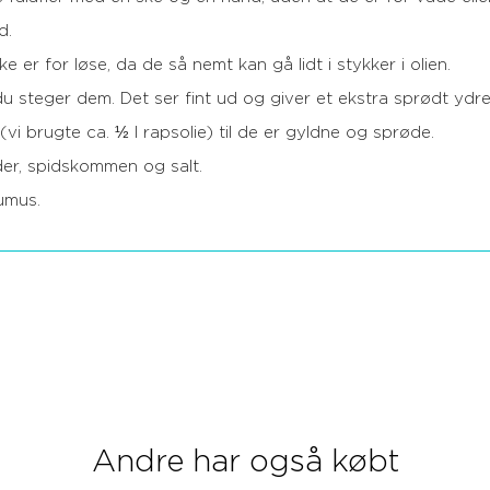
d.
ke er for løse, da de så nemt kan gå lidt i stykker i olien.
r du steger dem. Det ser fint ud og giver et ekstra sprødt ydre
e (vi brugte ca. ½ l rapsolie) til de er gyldne og sprøde.
der, spidskommen og salt.
umus.
Andre har også købt