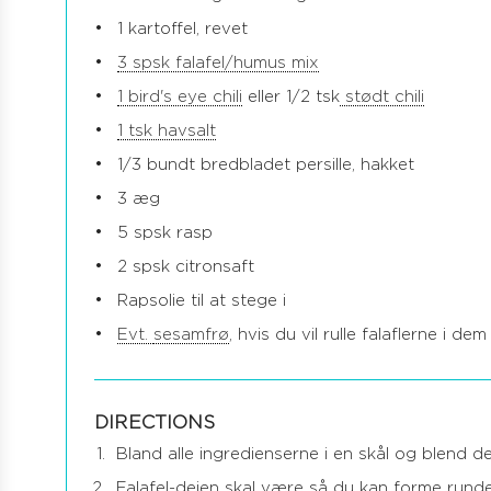
1 kartoffel, revet
3 spsk falafel/humus mix
1 bird's eye chili
eller 1/2 tsk
stødt chili
1 tsk havsalt
1/3 bundt bredbladet persille, hakket
3 æg
5 spsk rasp
2 spsk citronsaft
Rapsolie til at stege i
Evt.
sesamfrø
, hvis du vil rulle falaflerne i dem
DIRECTIONS
Bland alle ingredienserne i en skål og blend 
Falafel-dejen skal være så du kan forme runde 